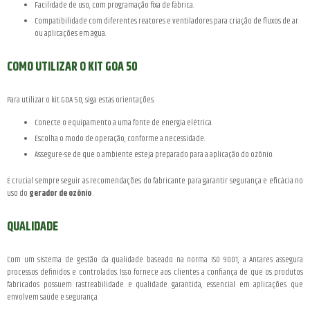
Facilidade de uso, com programação fixa de fábrica.
Compatibilidade com diferentes reatores e ventiladores para criação de fluxos de ar
ou aplicações em água.
COMO UTILIZAR O KIT GOA 50
Para utilizar o kit GOA 50, siga estas orientações:
Conecte o equipamento a uma fonte de energia elétrica.
Escolha o modo de operação, conforme a necessidade.
Assegure-se de que o ambiente esteja preparado para a aplicação do ozônio.
É crucial sempre seguir as recomendações do fabricante para garantir segurança e eficácia no
uso do
gerador de ozônio
.
QUALIDADE
Com um sistema de gestão da qualidade baseado na norma ISO 9001, a Antares assegura
processos definidos e controlados. Isso fornece aos clientes a confiança de que os produtos
fabricados possuem rastreabilidade e qualidade garantida, essencial em aplicações que
envolvem saúde e segurança.