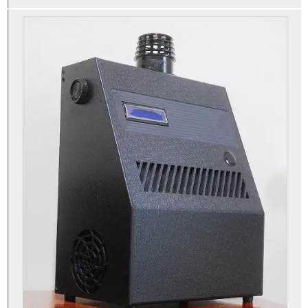
Luminária led de emergência
Luminária led decorativa
Montagem de placas eletrônicas
Produção de placas eletrônicas
Soluções em iluminação led
Soluções em led
Equipamento gerador de ozonio
Fabrica de gerador de ozonio
Gerador de ozonio purificador de ar
Gerador de ozônio automotivo
Fabricantes de gerador de ozonio
Gerador de ozônio para água potável