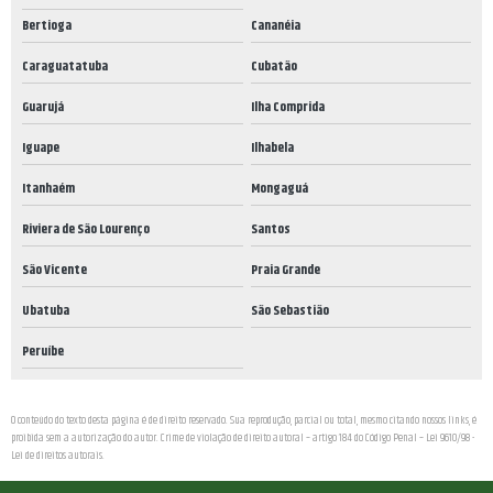
Bertioga
Cananéia
Caraguatatuba
Cubatão
Guarujá
Ilha Comprida
Iguape
Ilhabela
Itanhaém
Mongaguá
Riviera de São Lourenço
Santos
São Vicente
Praia Grande
Ubatuba
São Sebastião
Peruíbe
O conteúdo do texto desta página é de direito reservado. Sua reprodução, parcial ou total, mesmo citando nossos links, é
proibida sem a autorização do autor. Crime de violação de direito autoral – artigo 184 do Código Penal –
Lei 9610/98 -
Lei de direitos autorais
.