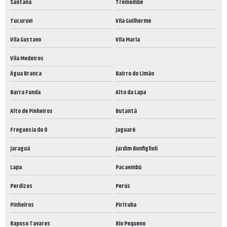
Santana
Tremembé
Tucuruvi
Vila Guilherme
Vila Gustavo
Vila Maria
Vila Medeiros
Água Branca
Bairro do Limão
Barra Funda
Alto da Lapa
Alto de Pinheiros
Butantã
Freguesia do Ó
Jaguaré
Jaraguá
Jardim Bonfiglioli
Lapa
Pacaembú
Perdizes
Perús
Pinheiros
Pirituba
Raposo Tavares
Rio Pequeno