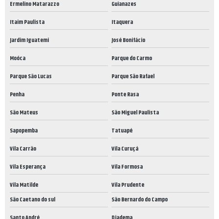
Ermelino Matarazzo
Guianazes
Itaim Paulista
Itaquera
Jardim Iguatemi
José Bonifácio
Moóca
Parque do Carmo
Parque São Lucas
Parque São Rafael
Penha
Ponte Rasa
São Mateus
São Miguel Paulista
Sapopemba
Tatuapé
Vila Carrão
Vila Curuçá
Vila Esperança
Vila Formosa
Vila Matilde
Vila Prudente
São Caetano do sul
São Bernardo do Campo
Santo André
Diadema