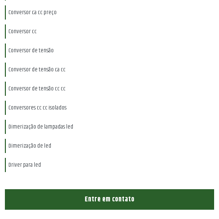
Conversor ca cc preço
Conversor cc
Conversor de tensão
Conversor de tensão ca cc
Conversor de tensão cc cc
Conversores cc cc isolados
Dimerização de lampadas led
Dimerização de led
Driver para led
Empresa de montagem de placas eletrônicas
Entre em contato
Empresas de montagem de placas eletrônicas sp