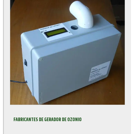
Fornecedor de fonte chaveada
Fornecedores de fonte de alimentação
Gerador de ozônio
Gerador de ozônio ar e água
Gerador de ozônio comprar
Gerador de ozônio para água
Gerador de ozônio para ar
Gerador de ozônio preço
Jiga de teste
Jiga de teste para fontes
FABRICANTES DE GERADOR DE OZONIO
Laboratório ensaio elétrico