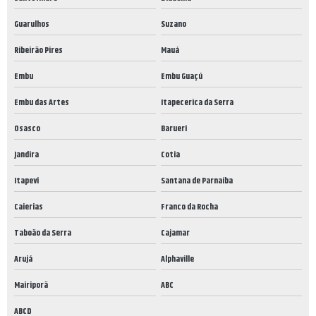
Guarulhos
Suzano
Ribeirão Pires
Mauá
Embu
Embu Guaçú
Embu das Artes
Itapecerica da Serra
Osasco
Barueri
Jandira
Cotia
Itapevi
Santana de Parnaíba
Caierias
Franco da Rocha
Taboão da Serra
Cajamar
Arujá
Alphaville
Mairiporã
ABC
ABCD