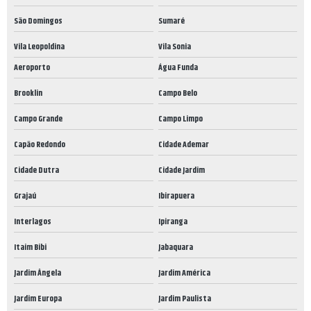
São Domingos
Sumaré
Vila Leopoldina
Vila Sonia
Aeroporto
Água Funda
Brooklin
Campo Belo
Campo Grande
Campo Limpo
Capão Redondo
Cidade Ademar
Cidade Dutra
Cidade Jardim
Grajaú
Ibirapuera
Interlagos
Ipiranga
Itaim Bibi
Jabaquara
Jardim Ângela
Jardim América
Jardim Europa
Jardim Paulista