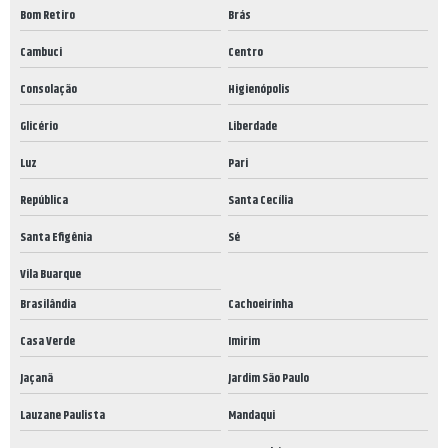
Bom Retiro
Brás
Cambuci
Centro
Consolação
Higienópolis
Glicério
Liberdade
Luz
Pari
República
Santa Cecília
Santa Efigênia
Sé
Vila Buarque
Brasilândia
Cachoeirinha
Casa Verde
Imirim
Jaçanã
Jardim São Paulo
Lauzane Paulista
Mandaqui