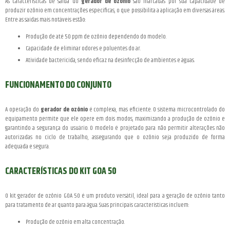
As características de saída do
gerador de ozônio
são marcadas por sua capacidade de
produzir ozônio em concentrações específicas, o que possibilita a aplicação em diversas áreas.
Entre as saídas mais notáveis estão:
Produção de até 50 ppm de ozônio dependendo do modelo.
Capacidade de eliminar odores e poluentes do ar.
Atividade bactericida, sendo eficaz na desinfecção de ambientes e águas.
FUNCIONAMENTO DO CONJUNTO
A operação do
gerador de ozônio
é complexa, mas eficiente. O sistema microcontrolado do
equipamento permite que ele opere em dois modos, maximizando a produção de ozônio e
garantindo a segurança do usuário. O modelo é projetado para não permitir alterações não
autorizadas no ciclo de trabalho, assegurando que o ozônio seja produzido de forma
adequada e segura.
CARACTERÍSTICAS DO KIT GOA 50
O kit gerador de ozônio GOA 50 é um produto versátil, ideal para a geração de ozônio tanto
para tratamento de ar quanto para água. Suas principais características incluem:
Produção de ozônio em alta concentração.